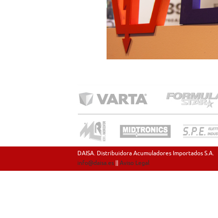
DAISA. Distribuidora Acumuladores Importados S.A.
info@daisa.es
||
Aviso Legal