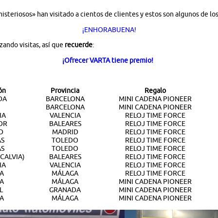
isteriosos» han visitado a cientos de clientes y estos son algunos de l
¡ENHORABUENA!
zando visitas, así que
recuerde
:
¡Ofrecer VARTA tiene premio!
ón
Provincia
Regalo
DA
BARCELONA
MINI CADENA PIONEER
BARCELONA
MINI CADENA PIONEER
IA
VALENCIA
RELOJ TIME FORCE
OR
BALEARES
RELOJ TIME FORCE
D
MADRID
RELOJ TIME FORCE
AS
TOLEDO
RELOJ TIME FORCE
AS
TOLEDO
RELOJ TIME FORCE
CALVIA)
BALEARES
RELOJ TIME FORCE
IA
VALENCIA
RELOJ TIME FORCE
A
MÁLAGA
RELOJ TIME FORCE
A
MÁLAGA
MINI CADENA PIONEER
L
GRANADA
MINI CADENA PIONEER
A
MÁLAGA
MINI CADENA PIONEER