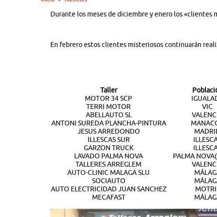
Durante los meses de diciembre y enero los «clientes m
En febrero estos clientes misteriosos continuarán reali
Taller
Poblaci
MOTOR 34 SCP
IGUALA
TERRI MOTOR
VIC
ABELLAUTO SL
VALENC
ANTONI SUREDA PLANCHA-PINTURA
MANAC
JESUS ARREDONDO
MADRI
ILLESCAS SUR
ILLESC
GARZON TRUCK
ILLESC
LAVADO PALMA NOVA
PALMA NOVA(
TALLERES ARREGLEM
VALENC
AUTO-CLINIC MALAGA SLU
MÁLAG
SOCIAUTO
MÁLAG
AUTO ELECTRICIDAD JUAN SANCHEZ
MOTRI
MECAFAST
MÁLAG