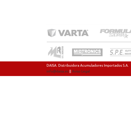
DAISA. Distribuidora Acumuladores Importados S.A.
info@daisa.es
||
Aviso Legal