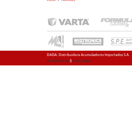
DAISA. Distribuidora Acumuladores Importados S.A.
info@daisa.es
||
Aviso Legal