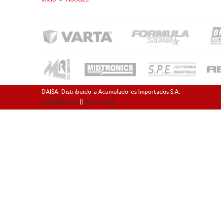
DAISA. Distribuidora Acumuladores Importados S.A.
info@daisa.es
||
Aviso Legal