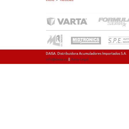
DAISA. Distribuidora Acumuladores Importados S.A.
info@daisa.es
||
Aviso Legal