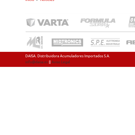
DAISA. Distribuidora Acumuladores Importados S.A.
info@daisa.es
||
Aviso Legal