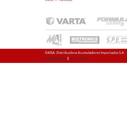
DAISA. Distribuidora Acumuladores Importados S.A.
info@daisa.es
||
Aviso Legal