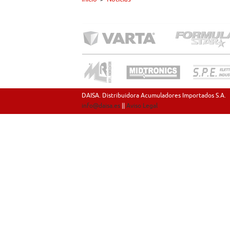
DAISA. Distribuidora Acumuladores Importados S.A.
info@daisa.es
||
Aviso Legal