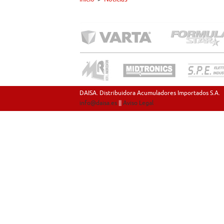
DAISA. Distribuidora Acumuladores Importados S.A.
info@daisa.es
||
Aviso Legal