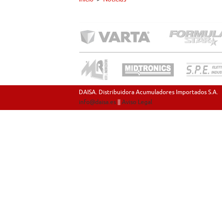
DAISA. Distribuidora Acumuladores Importados S.A.
info@daisa.es
||
Aviso Legal