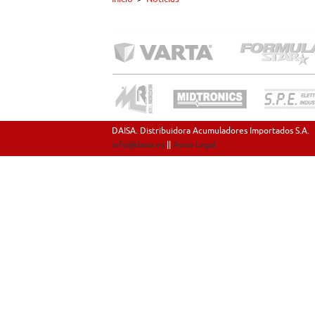
DAISA. Distribuidora Acumuladores Importados S.A.
info@daisa.es
||
Aviso Legal