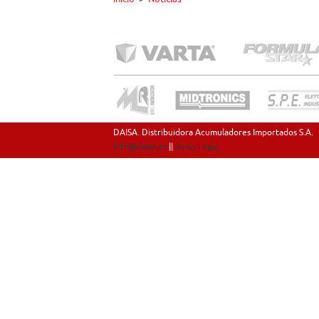
DAISA. Distribuidora Acumuladores Importados S.A.
info@daisa.es
||
Aviso Legal