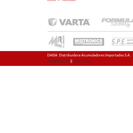
DAISA. Distribuidora Acumuladores Importados S.A.
info@daisa.es
||
Aviso Legal