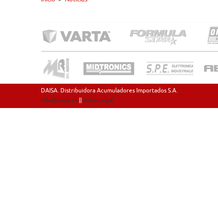
DAISA. Distribuidora Acumuladores Importados S.A.
info@daisa.es
||
Aviso Legal