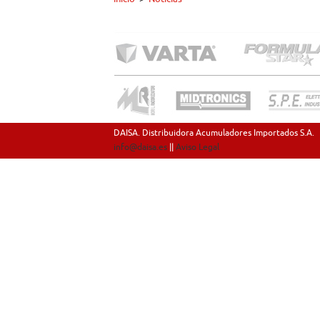
DAISA. Distribuidora Acumuladores Importados S.A.
info@daisa.es
||
Aviso Legal