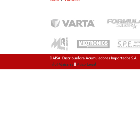
DAISA. Distribuidora Acumuladores Importados S.A.
info@daisa.es
||
Aviso Legal