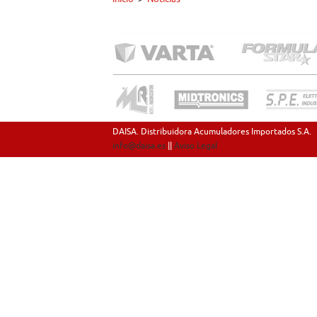
DAISA. Distribuidora Acumuladores Importados S.A.
info@daisa.es
||
Aviso Legal