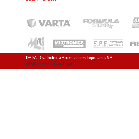
DAISA. Distribuidora Acumuladores Importados S.A.
info@daisa.es
||
Aviso Legal