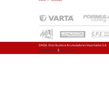
DAISA. Distribuidora Acumuladores Importados S.A.
info@daisa.es
||
Aviso Legal