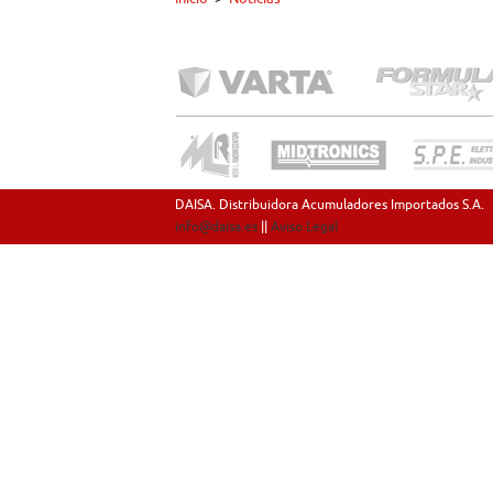
DAISA. Distribuidora Acumuladores Importados S.A.
info@daisa.es
||
Aviso Legal