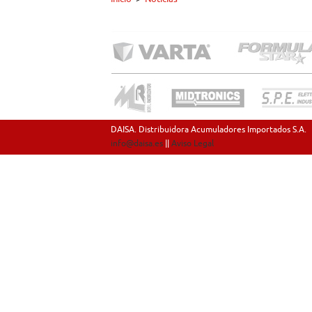
DAISA. Distribuidora Acumuladores Importados S.A.
info@daisa.es
||
Aviso Legal