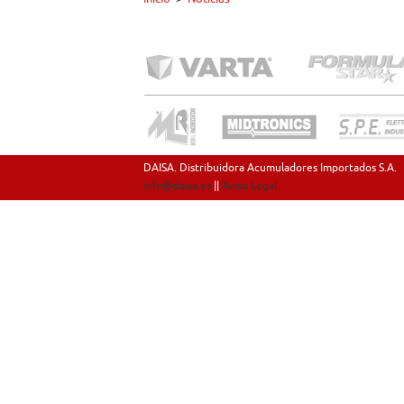
DAISA. Distribuidora Acumuladores Importados S.A.
info@daisa.es
||
Aviso Legal