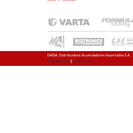
DAISA. Distribuidora Acumuladores Importados S.A.
info@daisa.es
||
Aviso Legal