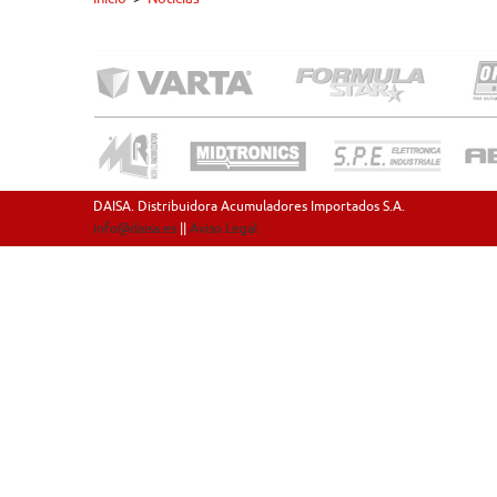
DAISA. Distribuidora Acumuladores Importados S.A.
info@daisa.es
||
Aviso Legal