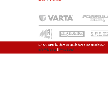
DAISA. Distribuidora Acumuladores Importados S.A.
info@daisa.es
||
Aviso Legal