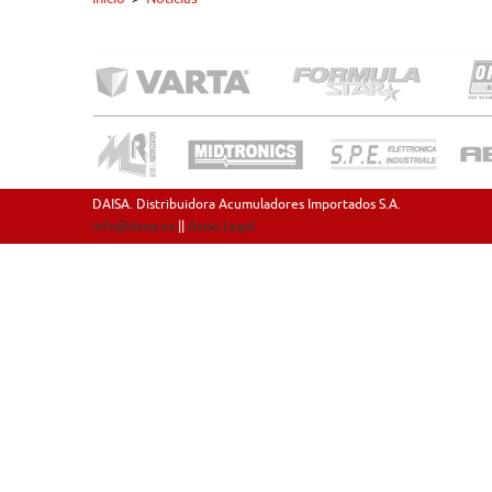
DAISA. Distribuidora Acumuladores Importados S.A.
info@daisa.es
||
Aviso Legal