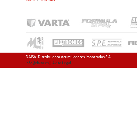
DAISA. Distribuidora Acumuladores Importados S.A.
info@daisa.es
||
Aviso Legal