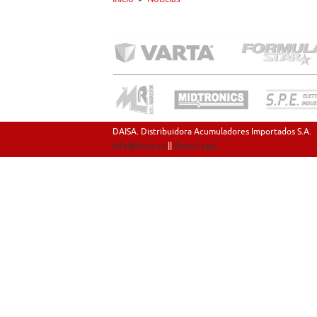
DAISA. Distribuidora Acumuladores Importados S.A.
info@daisa.es
||
Aviso Legal