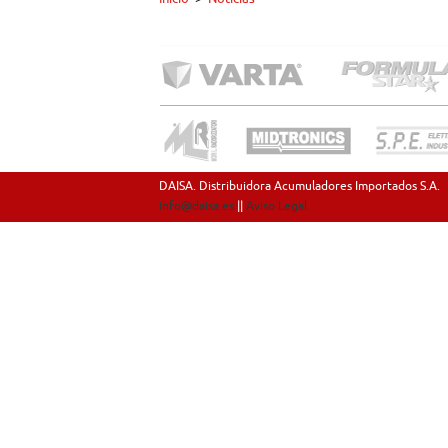
DAISA. Distribuidora Acumuladores Importados S.A.
info@daisa.es
||
Aviso Legal