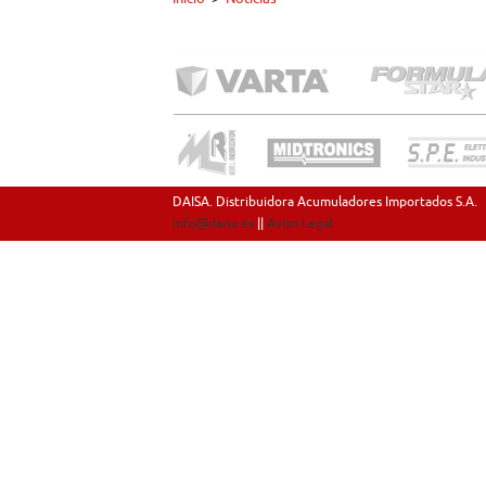
DAISA. Distribuidora Acumuladores Importados S.A.
info@daisa.es
||
Aviso Legal