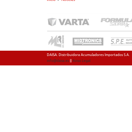
DAISA. Distribuidora Acumuladores Importados S.A.
info@daisa.es
||
Aviso Legal