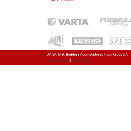
DAISA. Distribuidora Acumuladores Importados S.A.
info@daisa.es
||
Aviso Legal