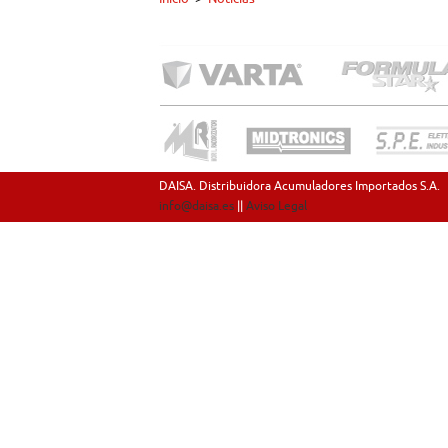
DAISA. Distribuidora Acumuladores Importados S.A.
info@daisa.es
||
Aviso Legal