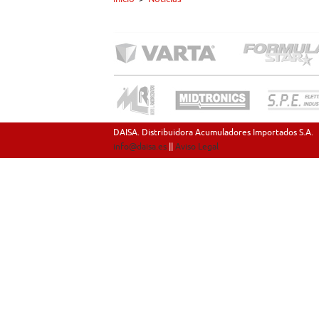
DAISA. Distribuidora Acumuladores Importados S.A.
info@daisa.es
||
Aviso Legal