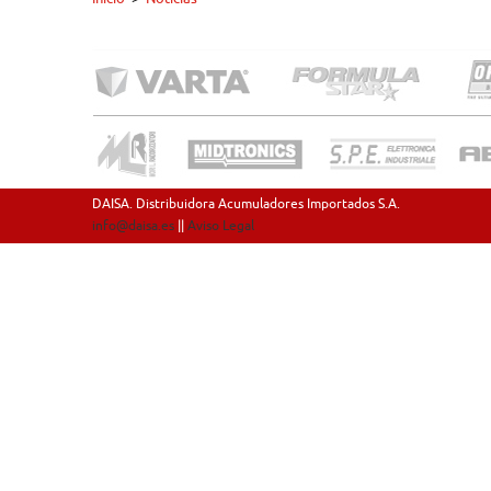
DAISA. Distribuidora Acumuladores Importados S.A.
info@daisa.es
||
Aviso Legal