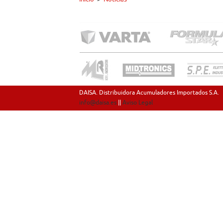
DAISA. Distribuidora Acumuladores Importados S.A.
info@daisa.es
||
Aviso Legal