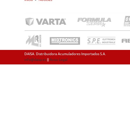
DAISA. Distribuidora Acumuladores Importados S.A.
info@daisa.es
||
Aviso Legal