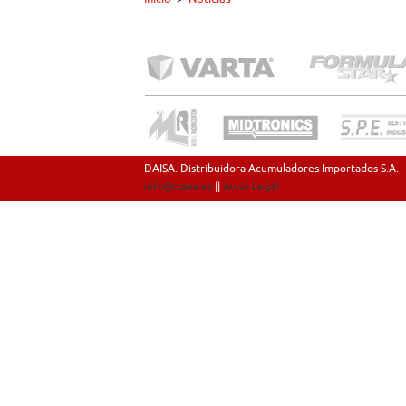
DAISA. Distribuidora Acumuladores Importados S.A.
info@daisa.es
||
Aviso Legal