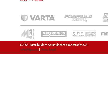
DAISA. Distribuidora Acumuladores Importados S.A.
info@daisa.es
||
Aviso Legal