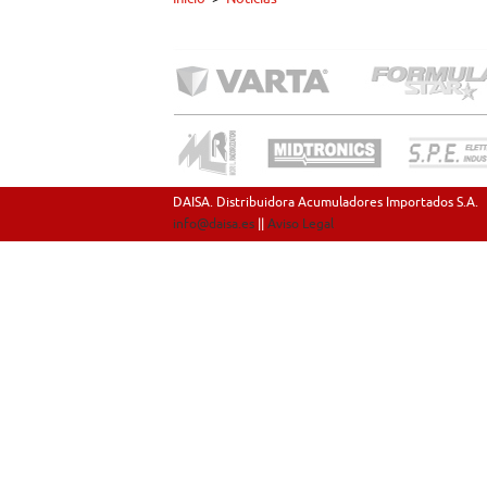
DAISA. Distribuidora Acumuladores Importados S.A.
info@daisa.es
||
Aviso Legal