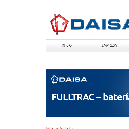
INICIO
EMPRESA
FULLTRAC – baterí
Inicio
Noticias
>