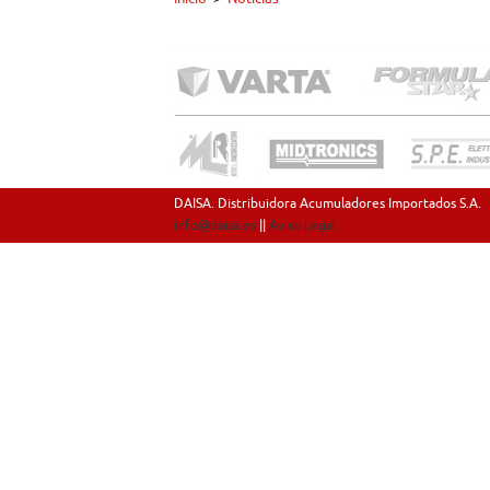
DAISA. Distribuidora Acumuladores Importados S.A.
info@daisa.es
||
Aviso Legal