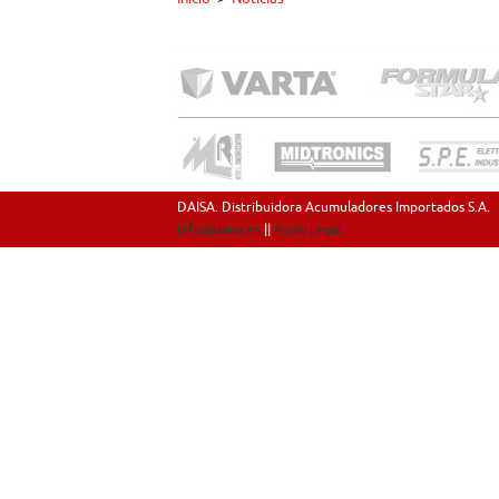
DAISA. Distribuidora Acumuladores Importados S.A.
info@daisa.es
||
Aviso Legal