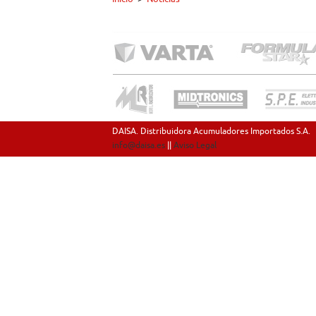
DAISA. Distribuidora Acumuladores Importados S.A.
info@daisa.es
||
Aviso Legal