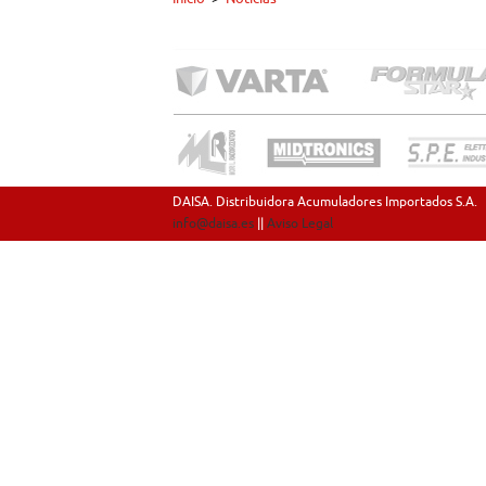
DAISA. Distribuidora Acumuladores Importados S.A.
info@daisa.es
||
Aviso Legal