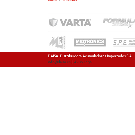
DAISA. Distribuidora Acumuladores Importados S.A.
info@daisa.es
||
Aviso Legal