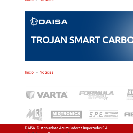
TROJAN SMART CARB
Inicio
Noticias
>
DAISA. Distribuidora Acumuladores Importados S.A.