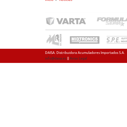
DAISA. Distribuidora Acumuladores Importados S.A.
info@daisa.es
||
Aviso Legal