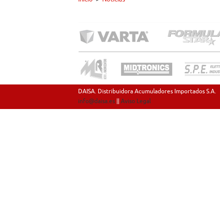
DAISA. Distribuidora Acumuladores Importados S.A.
info@daisa.es
||
Aviso Legal