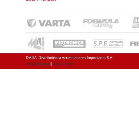
DAISA. Distribuidora Acumuladores Importados S.A.
info@daisa.es
||
Aviso Legal